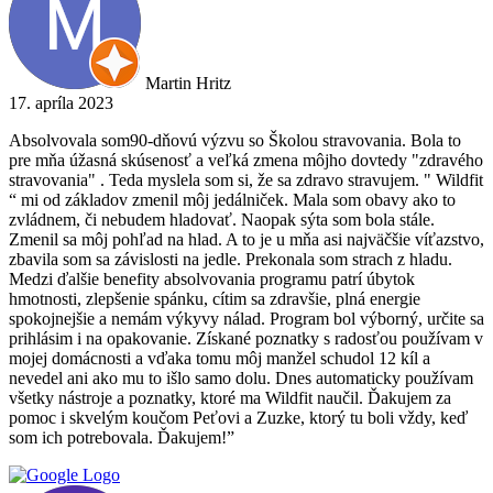
Martin Hritz
17. apríla 2023
Absolvovala som90-dňovú výzvu so Školou stravovania. Bola to
pre mňa úžasná skúsenosť a veľká zmena môjho dovtedy "zdravého
stravovania" . Teda myslela som si, že sa zdravo stravujem. " Wildfit
“ mi od základov zmenil môj jedálniček. Mala som obavy ako to
zvládnem, či nebudem hladovať. Naopak sýta som bola stále.
Zmenil sa môj pohľad na hlad. A to je u mňa asi najväčšie víťazstvo,
zbavila som sa závislosti na jedle. Prekonala som strach z hladu.
Medzi ďalšie benefity absolvovania programu patrí úbytok
hmotnosti, zlepšenie spánku, cítim sa zdravšie, plná energie
spokojnejšie a nemám výkyvy nálad. Program bol výborný, určite sa
prihlásim i na opakovanie. Získané poznatky s radosťou používam v
mojej domácnosti a vďaka tomu môj manžel schudol 12 kíl a
nevedel ani ako mu to išlo samo dolu. Dnes automaticky používam
všetky nástroje a poznatky, ktoré ma Wildfit naučil. Ďakujem za
pomoc i skvelým koučom Peťovi a Zuzke, ktorý tu boli vždy, keď
som ich potrebovala. Ďakujem!”