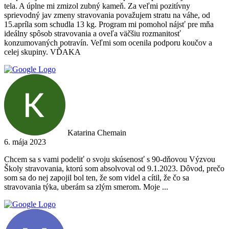
tela. A úplne mi zmizol zubný kameň. Za veľmi pozitívny
sprievodný jav zmeny stravovania považujem stratu na váhe, od
15.apríla som schudla 13 kg. Program mi pomohol nájsť pre mňa
ideálny spôsob stravovania a oveľa väčšiu rozmanitosť
konzumovaných potravín. Veľmi som ocenila podporu koučov a
celej skupiny. VĎAKA
Katarina Chemain
6. mája 2023
Chcem sa s vami podeliť o svoju skúsenosť s 90-dňovou Výzvou
Školy stravovania, ktorú som absolvoval od 9.1.2023. Dôvod, prečo
som sa do nej zapojil bol ten, že som videl a cítil, že čo sa
stravovania týka, uberám sa zlým smerom. Moje ...