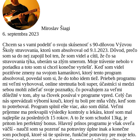
Miroslav Šiagi
6. septembra 2023
Chcem sa s vami podeliť o svoju skúsenosť s 90-dňovou Výzvou
Školy stravovania, ktorú som absolvoval od 9.1.2023. Dôvod, prečo
som sa do nej zapojil bol ten, že som videl a cítil, že čo sa
stravovania týka, uberám sa zlým smerom. Moje trávenie nebolo v
poriadku a toto som si chcel konečne vyriešiť. Keď som videl
pozitívne zmeny na svojom kamarátovi, ktorý tento program
absolvoval, povedal som si, že do toho idem tiež. Priebeh programu
mi veľmi vyhovoval, online stretnutia boli super, účastníci si medzi
sebou mohli zdieľať svoje poznatky, čo považujem za veľmi
dôležité v tom, aby sa človek posúval v programe vpred. Celý čas
nás sprevádzali výborní kouči, ktorý tu boli pre mňa vždy, keď som
to potreboval. Program splnil ešte viac, ako som dúfal. Veľmi
príjemne ma prekvapili výsledky kontroly u lekára, ktoré som mal
najlepšie za posledných 15 rokov. A to že som schudol 13kg, je
pritom len perfektný bonus. Hlavný prínos programu je však oveľa
väčší - naučil som sa pozerať na potraviny úplne inak a konečne
som pochopil, ktoré sú tie správne, funkčné potraviny pre moje telo.