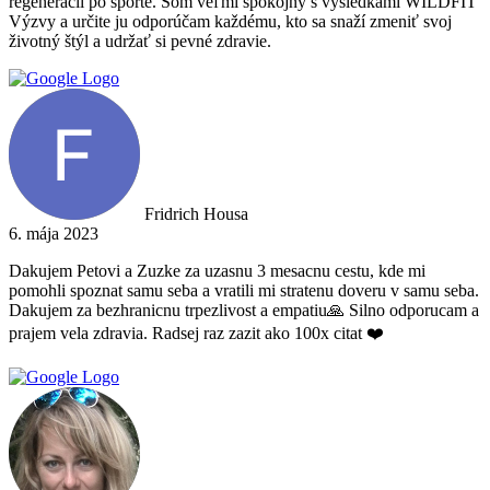
regenerácii po športe. Som veľmi spokojný s výsledkami WILDFIT
Výzvy a určite ju odporúčam každému, kto sa snaží zmeniť svoj
životný štýl a udržať si pevné zdravie.
Fridrich Housa
6. mája 2023
Dakujem Petovi a Zuzke za uzasnu 3 mesacnu cestu, kde mi
pomohli spoznat samu seba a vratili mi stratenu doveru v samu seba.
Dakujem za bezhranicnu trpezlivost a empatiu🙏 Silno odporucam a
prajem vela zdravia. Radsej raz zazit ako 100x citat ❤️