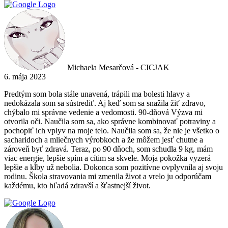
Michaela Mesarčová - CICJAK
6. mája 2023
Predtým som bola stále unavená, trápili ma bolesti hlavy a
nedokázala som sa sústrediť. Aj keď som sa snažila žiť zdravo,
chýbalo mi správne vedenie a vedomosti. 90-dňová Výzva mi
otvorila oči. Naučila som sa, ako správne kombinovať potraviny a
pochopiť ich vplyv na moje telo. Naučila som sa, že nie je všetko o
sacharidoch a mliečnych výrobkoch a že môžem jesť chutne a
zároveň byť zdravá. Teraz, po 90 dňoch, som schudla 9 kg, mám
viac energie, lepšie spím a cítim sa skvele. Moja pokožka vyzerá
lepšie a kĺby už nebolia. Dokonca som pozitívne ovplyvnila aj svoju
rodinu. Škola stravovania mi zmenila život a vrelo ju odporúčam
každému, kto hľadá zdravší a šťastnejší život.