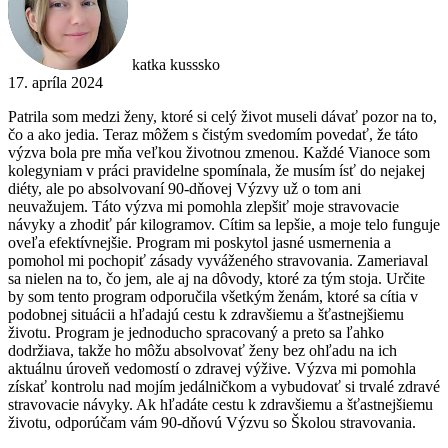
katka kusssko
17. apríla 2024
Patrila som medzi ženy, ktoré si celý život museli dávať pozor na to,
čo a ako jedia. Teraz môžem s čistým svedomím povedať, že táto
výzva bola pre mňa veľkou životnou zmenou. Každé Vianoce som
kolegyniam v práci pravidelne spomínala, že musím ísť do nejakej
diéty, ale po absolvovaní 90-dňovej Výzvy už o tom ani
neuvažujem. Táto výzva mi pomohla zlepšiť moje stravovacie
návyky a zhodiť pár kilogramov. Cítim sa lepšie, a moje telo funguje
oveľa efektívnejšie. Program mi poskytol jasné usmernenia a
pomohol mi pochopiť zásady vyváženého stravovania. Zameriaval
sa nielen na to, čo jem, ale aj na dôvody, ktoré za tým stoja. Určite
by som tento program odporučila všetkým ženám, ktoré sa cítia v
podobnej situácii a hľadajú cestu k zdravšiemu a šťastnejšiemu
životu. Program je jednoducho spracovaný a preto sa ľahko
dodržiava, takže ho môžu absolvovať ženy bez ohľadu na ich
aktuálnu úroveň vedomostí o zdravej výžive. Výzva mi pomohla
získať kontrolu nad mojím jedálničkom a vybudovať si trvalé zdravé
stravovacie návyky. Ak hľadáte cestu k zdravšiemu a šťastnejšiemu
životu, odporúčam vám 90-dňovú Výzvu so Školou stravovania.