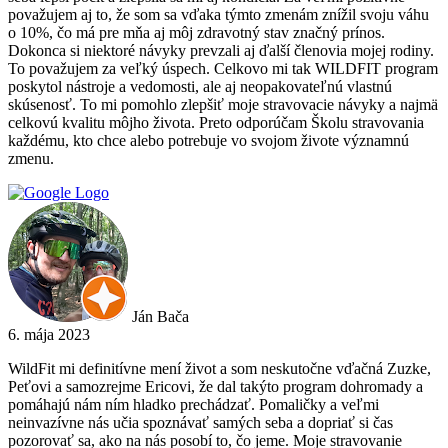
považujem aj to, že som sa vďaka týmto zmenám znížil svoju váhu
o 10%, čo má pre mňa aj môj zdravotný stav značný prínos.
Dokonca si niektoré návyky prevzali aj ďalší členovia mojej rodiny.
To považujem za veľký úspech. Celkovo mi tak WILDFIT program
poskytol nástroje a vedomosti, ale aj neopakovateľnú vlastnú
skúsenosť. To mi pomohlo zlepšiť moje stravovacie návyky a najmä
celkovú kvalitu môjho života. Preto odporúčam Školu stravovania
každému, kto chce alebo potrebuje vo svojom živote významnú
zmenu.
Ján Bača
6. mája 2023
WildFit mi definitívne mení život a som neskutočne vďačná Zuzke,
Peťovi a samozrejme Ericovi, že dal takýto program dohromady a
pomáhajú nám ním hladko prechádzať. Pomaličky a veľmi
neinvazívne nás učia spoznávať samých seba a dopriať si čas
pozorovať sa, ako na nás posobí to, čo jeme. Moje stravovanie