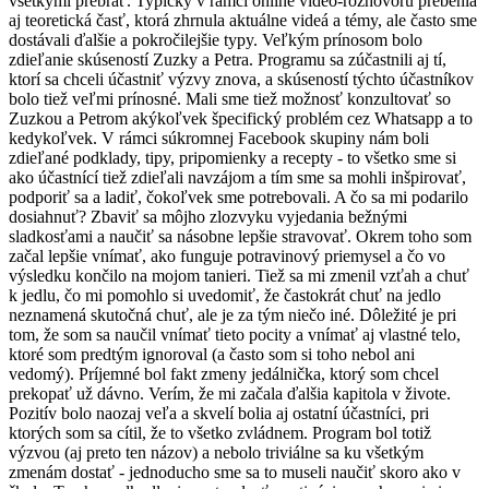
všetkými prebrať. Typicky v rámci online video-rozhovoru prebehla
aj teoretická časť, ktorá zhrnula aktuálne videá a témy, ale často sme
dostávali ďalšie a pokročilejšie typy. Veľkým prínosom bolo
zdieľanie skúseností Zuzky a Petra. Programu sa zúčastnili aj tí,
ktorí sa chceli účastniť výzvy znova, a skúseností týchto účastníkov
bolo tiež veľmi prínosné. Mali sme tiež možnosť konzultovať so
Zuzkou a Petrom akýkoľvek špecifický problém cez Whatsapp a to
kedykoľvek. V rámci súkromnej Facebook skupiny nám boli
zdieľané podklady, tipy, pripomienky a recepty - to všetko sme si
ako účastnící tiež zdieľali navzájom a tím sme sa mohli inšpirovať,
podporiť sa a ladiť, čokoľvek sme potrebovali. A čo sa mi podarilo
dosiahnuť? Zbaviť sa môjho zlozvyku vyjedania bežnými
sladkosťami a naučiť sa násobne lepšie stravovať. Okrem toho som
začal lepšie vnímať, ako funguje potravinový priemysel a čo vo
výsledku končilo na mojom tanieri. Tiež sa mi zmenil vzťah a chuť
k jedlu, čo mi pomohlo si uvedomiť, že častokrát chuť na jedlo
neznamená skutočná chuť, ale je za tým niečo iné. Dôležité je pri
tom, že som sa naučil vnímať tieto pocity a vnímať aj vlastné telo,
ktoré som predtým ignoroval (a často som si toho nebol ani
vedomý). Príjemné bol fakt zmeny jedálnička, ktorý som chcel
prekopať už dávno. Verím, že mi začala ďalšia kapitola v živote.
Pozitív bolo naozaj veľa a skvelí bolia aj ostatní účastníci, pri
ktorých som sa cítil, že to všetko zvládnem. Program bol totiž
výzvou (aj preto ten názov) a nebolo triviálne sa ku všetkým
zmenám dostať - jednoducho sme sa to museli naučiť skoro ako v