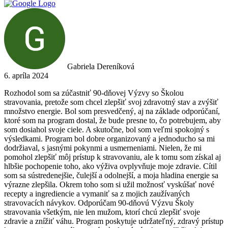
Gabriela Dereníková
6. apríla 2024
Rozhodol som sa zúčastniť 90-dňovej Výzvy so Školou
stravovania, pretože som chcel zlepšiť svoj zdravotný stav a zvýšiť
množstvo energie. Bol som presvedčený, aj na základe odporúčaní,
ktoré som na program dostal, že bude presne to, čo potrebujem, aby
som dosiahol svoje ciele. A skutočne, bol som veľmi spokojný s
výsledkami. Program bol dobre organizovaný a jednoducho sa mi
dodržiaval, s jasnými pokynmi a usmerneniami. Nielen, že mi
pomohol zlepšiť môj prístup k stravovaniu, ale k tomu som získal aj
hlbšie pochopenie toho, ako výživa ovplyvňuje moje zdravie. Cítil
som sa sústredenejšie, čulejší a odolnejší, a moja hladina energie sa
výrazne zlepšila. Okrem toho som si užil možnosť vyskúšať nové
recepty a ingrediencie a vymaniť sa z mojich zaužívaných
stravovacích návykov. Odporúčam 90-dňovú Výzvu Školy
stravovania všetkým, nie len mužom, ktorí chcú zlepšiť svoje
zdravie a znížiť váhu. Program poskytuje udržateľný, zdravý prístup