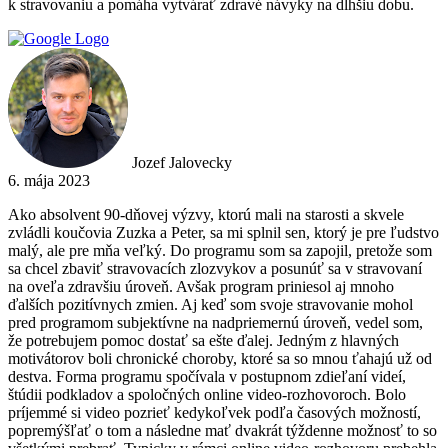
k stravovaniu a pomáha vytvárať zdravé návyky na dlhšiu dobu.
Jozef Jalovecky
6. mája 2023
Ako absolvent 90-dňovej výzvy, ktorú mali na starosti a skvele
zvládli koučovia Zuzka a Peter, sa mi splnil sen, ktorý je pre ľudstvo
malý, ale pre mňa veľký. Do programu som sa zapojil, pretože som
sa chcel zbaviť stravovacích zlozvykov a posunúť sa v stravovaní
na oveľa zdravšiu úroveň. Avšak program priniesol aj mnoho
ďalších pozitívnych zmien. Aj keď som svoje stravovanie mohol
pred programom subjektívne na nadpriemernú úroveň, vedel som,
že potrebujem pomoc dostať sa ešte ďalej. Jedným z hlavných
motivátorov boli chronické choroby, ktoré sa so mnou ťahajú už od
destva. Forma programu spočívala v postupnom zdieľaní videí,
štúdii podkladov a spoločných online video-rozhovoroch. Bolo
príjemmé si video pozrieť kedykoľvek podľa časových možností,
popremýšľať o tom a následne mať dvakrát týždenne možnosť to so