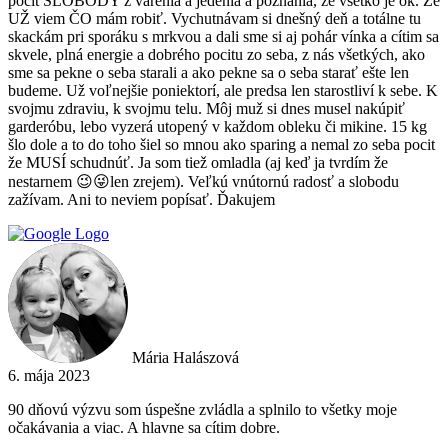
pocit SLOBODY z varenia a jedenia a poznania, že všetko je ok. Že
UŽ viem ČO mám robiť. Vychutnávam si dnešný deň a totálne tu
skackám pri sporáku s mrkvou a dali sme si aj pohár vínka a cítim sa
skvele, plná energie a dobrého pocitu zo seba, z nás všetkých, ako
sme sa pekne o seba starali a ako pekne sa o seba starať ešte len
budeme. Už voľnejšie poniektorí, ale predsa len starostliví k sebe. K
svojmu zdraviu, k svojmu telu. Môj muž si dnes musel nakúpiť
garderóbu, lebo vyzerá utopený v každom obleku či mikine. 15 kg
šlo dole a to do toho šiel so mnou ako sparing a nemal zo seba pocit
že MUSÍ schudnúť. Ja som tiež omladla (aj keď ja tvrdím že
nestarnem 😉😜len zrejem). Veľkú vnútornú radosť a slobodu
zažívam. Ani to neviem popísať. Ďakujem
Mária Halászová
6. mája 2023
90 dňovú výzvu som úspešne zvládla a splnilo to všetky moje
očakávania a viac. A hlavne sa cítim dobre.