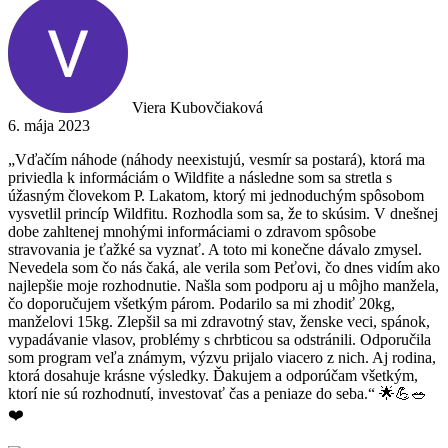
Viera Kubovčiaková
6. mája 2023
„Vďačím náhode (náhody neexistujú, vesmír sa postará), ktorá ma
priviedla k informáciám o Wildfite a následne som sa stretla s
úžasným človekom P. Lakatom, ktorý mi jednoduchým spôsobom
vysvetlil princíp Wildfitu. Rozhodla som sa, že to skúsim. V dnešnej
dobe zahltenej mnohými informáciami o zdravom spôsobe
stravovania je ťažké sa vyznať. A toto mi konečne dávalo zmysel.
Nevedela som čo nás čaká, ale verila som Peťovi, čo dnes vidím ako
najlepšie moje rozhodnutie. Našla som podporu aj u môjho manžela,
čo doporučujem všetkým párom. Podarilo sa mi zhodiť 20kg,
manželovi 15kg. Zlepšil sa mi zdravotný stav, ženske veci, spánok,
vypadávanie vlasov, problémy s chrbticou sa odstránili. Odporučila
som program veľa známym, výzvu prijalo viacero z nich. Aj rodina,
ktorá dosahuje krásne výsledky. Ďakujem a odporúčam všetkým,
ktorí nie sú rozhodnutí, investovať čas a peniaze do seba.“ 🌟💪🥗
❤️