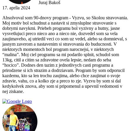
Juraj Bakoš
17. apríla 2024
Absolvoval som 90-dnovy program - Vyzvu, so Skolou stravovania.
Moj motiv bol schudnut a nastavit si zmysluplne stravovanie s
dobrymi navykmi. Priebeh programu bol vyzivny a hutny, jasne
vysvetlujuci preco nieco ano a nieco nie, dozvedel som sa vela
zaujimaveho, aj utriedil veci co som uz vedel, alebo sa domnieval, s
jasnym zaverom a nastavenim si stravovania do buducnosti. V
niektorych momentoch bol program narocnejsi, v niektorych
“malina”. Moj ciel programu sa mi podarilo splnit, schudol som
13kg, citil a citim sa zdravotne ovela lepsie, nedam do seba
“hocico”. Dodnes den tazim z jednotlivych casti programu a
prirodzene si ich strazim a dodrziavam. Program by som odporucil
kazdemu, kto sa len trochu zaujima, alebo chce zaujimat o svoje
zdravie, vahu, co a kolko zje a preco to zje. Vyzvu by som si dal
kedykolvek znova, aby som si pripomenul a upevnil vedomosti v
nej ziskane.