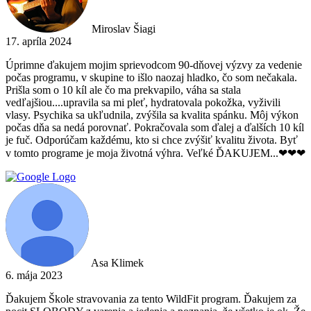
Miroslav Šiagi
17. apríla 2024
Úprimne ďakujem mojim sprievodcom 90-dňovej výzvy za vedenie
počas programu, v skupine to išlo naozaj hladko, čo som nečakala.
Prišla som o 10 kíl ale čo ma prekvapilo, váha sa stala
vedľajšiou....upravila sa mi pleť, hydratovala pokožka, vyživili
vlasy. Psychika sa ukľudnila, zvýšila sa kvalita spánku. Môj výkon
počas dňa sa nedá porovnať. Pokračovala som ďalej a ďalších 10 kíl
je fuč. Odporúčam každému, kto si chce zvýšiť kvalitu života. Byť
v tomto programe je moja životná výhra. Veľké ĎAKUJEM...❤❤❤
Asa Klimek
6. mája 2023
Ďakujem Škole stravovania za tento WildFit program. Ďakujem za