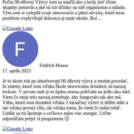
Počas 90-dňovej Výzvy som sa naučil ako a kedy jesť rôzne
skupiny potravín a aké sú ich účinky na náš organizmus a náladu.
Tým som si vylepšil svoje stravovacie a pitné návyky, ktoré teraz
pozitívne ovplyvňujú dokonca aj moje okolie. Bol ...
Fridrich Housa
17. apríla 2023
Je to skoro rok po absolvovaní 90 dňovej výzvy a musím povedať,
že zmeny, ktoré som vďaka Škole stravovania dosiahol, sú naozaj
trvácne. V prvom rade je to úplna zmena pohľadu na jedlo ako také.
Viem čo moje telo naozaj potrebuje, aby fungovalo tak ako má.
Váhu, ktorú som dosiahol vďaka 3 mesačnej výzve si držím stále a
nie vďaka pevnej vôly, ale vďaka tomu, že viem čo mám robiť.
Ľahšie sa mi športuje a ceľkovo mám viac energie. Určite
odporúčam prejsť si programom 🙂