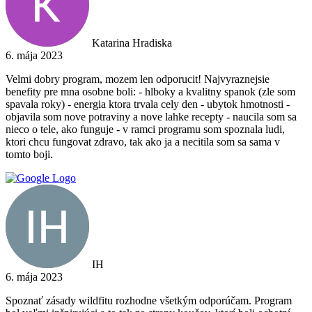
Katarina Hradiska
6. mája 2023
Velmi dobry program, mozem len odporucit! Najvyraznejsie
benefity pre mna osobne boli: - hlboky a kvalitny spanok (zle som
spavala roky) - energia ktora trvala cely den - ubytok hmotnosti -
objavila som nove potraviny a nove lahke recepty - naucila som sa
nieco o tele, ako funguje - v ramci programu som spoznala ludi,
ktori chcu fungovat zdravo, tak ako ja a necitila som sa sama v
tomto boji.
IH
6. mája 2023
Spoznať zásady wildfitu rozhodne všetkým odporúčam. Program