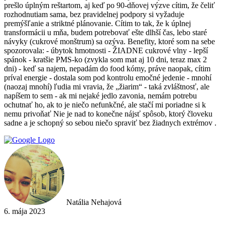
prešlo úplným reštartom, aj keď po 90-dňovej výzve cítim, že čeliť
rozhodnutiam sama, bez pravidelnej podpory si vyžaduje
premýšľanie a striktné plánovanie. Cítim to tak, že k úplnej
transformácii u mňa, budem potrebovať ešte dlhší čas, lebo staré
návyky (cukrové monštrum) sa ozýva. Benefity, ktoré som na sebe
spozorovala: - úbytok hmotnosti - ŽIADNE cukrové vlny - lepší
spánok - kratšie PMS-ko (zvykla som mat aj 10 dni, teraz max 2
dni) - keď sa najem, nepadám do food kómy, práve naopak, cítim
príval energie - dostala som pod kontrolu emočné jedenie - mnohí
(naozaj mnohí) ľudia mi vravia, že „žiarim“ - taká zvláštnosť, ale
napíšem to sem - ak mi nejaké jedlo zavonia, nemám potrebu
ochutnať ho, ak to je niečo nefunkčné, ale stačí mi poriadne si k
nemu privoňať Nie je nad to konečne nájsť spôsob, ktorý človeku
sadne a je schopný so sebou niečo spraviť bez žiadnych extrémov .
Natália Nehajová
6. mája 2023