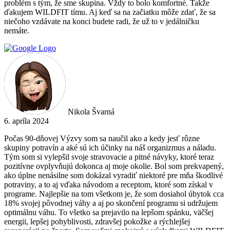
problém s tým, že sme skupina. Vždy to bolo komfortné. Takže
ďakujem WILDFIT tímu. Aj keď sa na začiatku môže zdať, že sa
niečoho vzdávate na konci budete radi, že už to v jedálničku
nemáte.
Nikola Švarná
6. apríla 2024
Počas 90-dňovej Výzvy som sa naučil ako a kedy jesť rôzne
skupiny potravín a aké sú ich účinky na náš organizmus a náladu.
Tým som si vylepšil svoje stravovacie a pitné návyky, ktoré teraz
pozitívne ovplyvňujú dokonca aj moje okolie. Bol som prekvapený,
ako úplne nenásilne som dokázal vyradiť niektoré pre mňa škodlivé
potraviny, a to aj vďaka návodom a receptom, ktoré som získal v
programe. Najlepšie na tom všetkom je, že som dosiahol úbytok cca
18% svojej pôvodnej váhy a aj po skončení programu si udržujem
optimálnu váhu. To všetko sa prejavilo na lepšom spánku, väčšej
energii, lepšej pohyblivosti, zdravšej pokožke a rýchlejšej