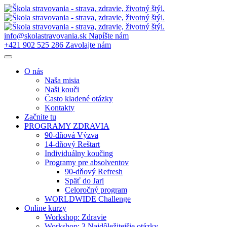
Preskočiť
na
obsah
info@skolastravovania.sk
Napíšte nám
+421 902 525 286
Zavolajte nám
O nás
Naša misia
Naši kouči
Často kladené otázky
Kontakty
Začnite tu
PROGRAMY ZDRAVIA
90-dňová Výzva
14-dňový Reštart
Individuálny koučing
Programy pre absolventov
90-dňový Refresh
Späť do Jari
Celoročný program
WORLDWIDE Challenge
Online kurzy
Workshop: Zdravie
Workshop: 3 Najdôležitejšie otázky