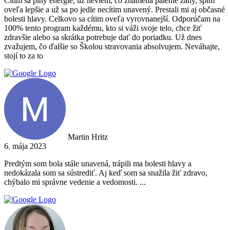
Cítim sa plný energie, už neviem, čo znamená pálenie záhy, spím
oveľa lepšie a už sa po jedle necítim unavený. Prestali mi aj občasné
bolesti hlavy. Celkovo sa cítim oveľa vyrovnanejší. Odporúčam na
100% tento program každému, kto si váži svoje telo, chce žiť
zdravšie alebo sa skrátka potrebuje dať do poriadku. Už dnes
zvažujem, čo ďalšie so Školou stravovania absolvujem. Neváhajte,
stojí to za to
Martin Hritz
6. mája 2023
Predtým som bola stále unavená, trápili ma bolesti hlavy a
nedokázala som sa sústrediť. Aj keď som sa snažila žiť zdravo,
chýbalo mi správne vedenie a vedomosti. ...