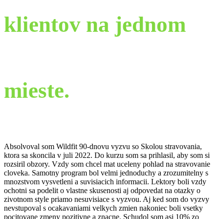
klientov na jednom
mieste.
Absolvoval som Wildfit 90-dnovu vyzvu so Skolou stravovania,
ktora sa skoncila v juli 2022. Do kurzu som sa prihlasil, aby som si
rozsiril obzory. Vzdy som chcel mat uceleny pohlad na stravovanie
cloveka. Samotny program bol velmi jednoduchy a zrozumitelny s
mnozstvom vysvetleni a suvisiacich informacii. Lektory boli vzdy
ochotni sa podelit o vlastne skusenosti aj odpovedat na otazky o
zivotnom style priamo nesuvisiace s vyzvou. Aj ked som do vyzvy
nevstupoval s ocakavaniami velkych zmien nakoniec boli vsetky
pocitovane zmeny pozitivne a znacne. Schudol som asi 10% zo