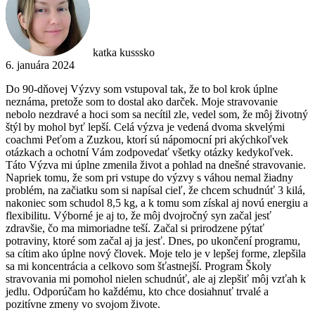
katka kusssko
6. januára 2024
Do 90-dňovej Výzvy som vstupoval tak, že to bol krok úplne
neznáma, pretože som to dostal ako darček. Moje stravovanie
nebolo nezdravé a hoci som sa necítil zle, vedel som, že môj životný
štýl by mohol byť lepší. Celá výzva je vedená dvoma skvelými
coachmi Peťom a Zuzkou, ktorí sú nápomocní pri akýchkoľvek
otázkach a ochotní Vám zodpovedať všetky otázky kedykoľvek.
Táto Výzva mi úplne zmenila život a pohlad na dnešné stravovanie.
Napriek tomu, že som pri vstupe do výzvy s váhou nemal žiadny
problém, na začiatku som si napísal cieľ, že chcem schudnúť 3 kilá,
nakoniec som schudol 8,5 kg, a k tomu som získal aj novú energiu a
flexibilitu. Výborné je aj to, že môj dvojročný syn začal jesť
zdravšie, čo ma mimoriadne teší. Začal si prirodzene pýtať
potraviny, ktoré som začal aj ja jesť. Dnes, po ukončení programu,
sa cítim ako úplne nový človek. Moje telo je v lepšej forme, zlepšila
sa mi koncentrácia a celkovo som šťastnejší. Program Školy
stravovania mi pomohol nielen schudnúť, ale aj zlepšiť môj vzťah k
jedlu. Odporúčam ho každému, kto chce dosiahnuť trvalé a
pozitívne zmeny vo svojom živote.