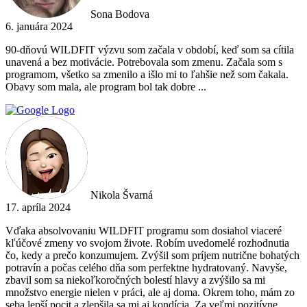
Sona Bodova
6. januára 2024
90-dňovú WILDFIT výzvu som začala v období, keď som sa cítila
unavená a bez motivácie. Potrebovala som zmenu. Začala som s
programom, všetko sa zmenilo a išlo mi to ľahšie než som čakala.
Obavy som mala, ale program bol tak dobre ...
Nikola Švarná
17. apríla 2024
Vďaka absolvovaniu WILDFIT programu som dosiahol viaceré
kľúčové zmeny vo svojom živote. Robím uvedomelé rozhodnutia
čo, kedy a prečo konzumujem. Zvýšil som príjem nutrične bohatých
potravín a počas celého dňa som perfektne hydratovaný. Navyše,
zbavil som sa niekoľkoročných bolestí hlavy a zvýšilo sa mi
množstvo energie nielen v práci, ale aj doma. Okrem toho, mám zo
seba lepší pocit a zlepšila sa mi aj kondícia. Za veľmi pozitívne