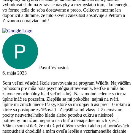
vybudovat si doma zdravsie navyky a rozmyslat o tom, aku energiu
vo forme jedla do seba dostavame a preco. Celkovo mozme len
doporucit a dufame, ze tuto skvelu zalezitost absolvuje s Petrom a
Zuzanou co najviac ludi!
Pavol Vybostok
6. mája 2023
Som veľmi vďačná škole stravovania za program Wildfit. Najväčším
prínosom pre mňa bola psychológia stravovania, keďže u mňa bol
zjavne emocionálny hlad veľmi silný. Na samotné jedenie sa teraz
úplne ináč sa pozerám. Zlepšila sa mi pokožka, najmä na tvári,
úplne mi zmizli hnedé fľaky, ktoré sa mi objavili asi pred 10 rokmi a
ktoré sa postupne zväčšovali . Zlepšili sa mi vlasy. Už nemávam
pocity neuveriteľného hladu alebo potrebu cukru a niektoré
potraviny mi už ani neprídu na chuť a nenapadne mi ich zjesť.
Všimla som si tiež, že mi už pri dlhšom sedení alebo pri horúčavách
neopúchajú chodidlá a mám oveľa lepšie a vzpriamenejšie držanie