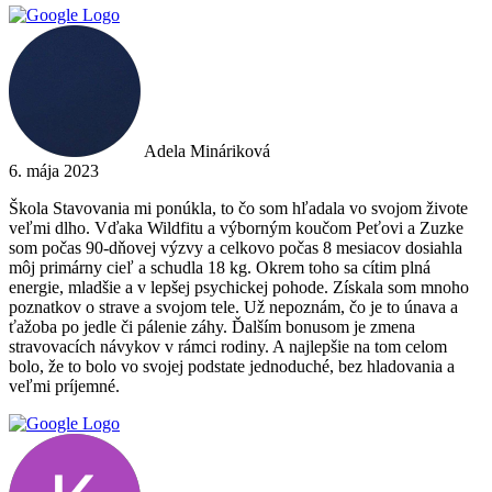
Adela Mináriková
6. mája 2023
Škola Stavovania mi ponúkla, to čo som hľadala vo svojom živote
veľmi dlho. Vďaka Wildfitu a výborným koučom Peťovi a Zuzke
som počas 90-dňovej výzvy a celkovo počas 8 mesiacov dosiahla
môj primárny cieľ a schudla 18 kg. Okrem toho sa cítim plná
energie, mladšie a v lepšej psychickej pohode. Získala som mnoho
poznatkov o strave a svojom tele. Už nepoznám, čo je to únava a
ťažoba po jedle či pálenie záhy. Ďalším bonusom je zmena
stravovacích návykov v rámci rodiny. A najlepšie na tom celom
bolo, že to bolo vo svojej podstate jednoduché, bez hladovania a
veľmi príjemné.