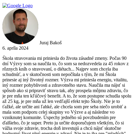
Juraj Bakoš
6. apríla 2024
Śkola stravovania mi priniesla do života zásadné zmeny. Počas 90
dní Výzvy som sa naučila to, čo som sa nedozvedela za 45 rokov z
rôznych kníh o stravovaní, o diétach... Najprv som chcela iba
schudnúť, a v skutočnosti som nepočítala s tým, že mi Škola
prinesie aj iný životný rozmer. Výzva mi priniesla energiu, vitalitu,
iný rozmer pohyblivosti a zdravotného stavu. Naučila ma nájsť si
spôsob ako si pripraviť stravu tak, aby prospela môjmu zdraviu, čo
je pre mňa ten kľúčový benefit. A to, že som postupne schudla spolu
až 25 kg, je pre mňa už len vedľajší efekt tejto Školy. Nie je to
ťažké, ale určite ani ľahké, ale chcela som pre seba niečo urobiť a
mala som podporu celej skupiny vo Výzve a aj následne vo
vzniknutej komunite. Úspechy jedného sú povzbudením pre
ďalšieho, čo je super. Preto ju určite doporučujem všetkým, čo si
vážia svoje zdravie, trocha doň investujú a chcú nájsť skutočne
hodnotný život plný energie v zdraví. Nie je to iba pre "mladých",