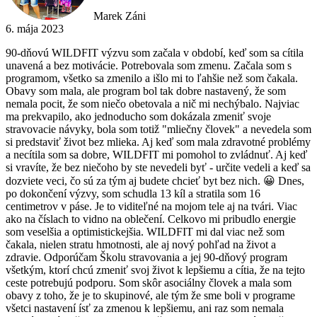
Marek Záni
6. mája 2023
90-dňovú WILDFIT výzvu som začala v období, keď som sa cítila
unavená a bez motivácie. Potrebovala som zmenu. Začala som s
programom, všetko sa zmenilo a išlo mi to ľahšie než som čakala.
Obavy som mala, ale program bol tak dobre nastavený, že som
nemala pocit, že som niečo obetovala a nič mi nechýbalo. Najviac
ma prekvapilo, ako jednoducho som dokázala zmeniť svoje
stravovacie návyky, bola som totiž "mliečny človek" a nevedela som
si predstaviť život bez mlieka. Aj keď som mala zdravotné problémy
a necítila som sa dobre, WILDFIT mi pomohol to zvládnuť. Aj keď
si vravíte, že bez niečoho by ste nevedeli byť - určite vedeli a keď sa
dozviete veci, čo sú za tým aj budete chcieť byt bez nich. 😀 Dnes,
po dokončení výzvy, som schudla 13 kíl a stratila som 16
centimetrov v páse. Je to viditeľné na mojom tele aj na tvári. Viac
ako na číslach to vidno na oblečení. Celkovo mi pribudlo energie
som veselšia a optimistickejšia. WILDFIT mi dal viac než som
čakala, nielen stratu hmotnosti, ale aj nový pohľad na život a
zdravie. Odporúčam Školu stravovania a jej 90-dňový program
všetkým, ktorí chcú zmeniť svoj život k lepšiemu a cítia, že na tejto
ceste potrebujú podporu. Som skôr asociálny človek a mala som
obavy z toho, že je to skupinové, ale tým že sme boli v programe
všetci nastavení ísť za zmenou k lepšiemu, ani raz som nemala