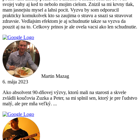
svojej vahy aj ked to nebolo mojim cielom. Znizil sa mi krvny tlak,
mam jasnejsiu mysel a lahsi pocit. Vyzvu by som odporucil
prakticky komukolvek kto sa zaujima o stravu a snazi sa stravovat
zdravsie. Vedlajsim efektom je aj schudnutie takze sa vyzva da
pouzit aj na to. Celkovy prinos je ale ovela vacsi ako len schudnutie.
Martin Mazag
6. mája 2023
Ako absolvent 90-dňovej výzvy, ktorú mali na starosti a skvele
zvládli koučovia Zuzka a Peter, sa mi splnil sen, ktorý je pre ľudstvo
malý, ale pre mňa veľký. ...