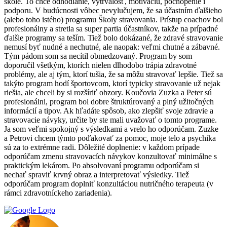
škole. To chce odhodlanie, vytrvalosť, motiváciu, pochopenie i
podporu. V budúcnosti vôbec nevylučujem, že sa účastním ďalšieho
(alebo toho istého) programu Školy stravovania. Prístup coachov bol
profesionálny a stretla sa super partia účastníkov, takže na prípadné
ďalšie programy sa teším. Tiež bolo dokázané, že zdravé stravovanie
nemusí byť nudné a nechutné, ale naopak: veľmi chutné a zábavné.
Tým pádom som sa necítil obmedzovaný. Program by som
doporučil všetkým, ktorích nielen dlhodobo trápia zdravotné
problémy, ale aj tým, ktorí tušia, že sa môžu stravovať lepšie. Tiež sa
takýto program hodí športovcom, ktorí typicky stravovanie už nejak
riešia, ale chceli by si rozšíriť obzory. Koučovia Zuzka a Peter sú
profesionálni, program bol dobre štruktúrovaný a plný užitočných
informácií a tipov. Ak hľadáte spôsob, ako zlepšiť svoje zdravie a
stravovacie návyky, určite by ste mali uvažovať o tomto programe.
Ja som veľmi spokojný s výsledkami a vrelo ho odporúčam. Zuzke
a Petrovi chcem týmto poďakovať za pomoc, moje telo a psychika
sú za to extrémne radi. Dôležité doplnenie: v každom prípade
odporúčam zmenu stravovacích návykov konzultovať minimálne s
praktickým lekárom. Po absolvovaní programu odporúčam si
nechať spraviť krvný obraz a interpretovať výsledky. Tiež
odporúčam program doplniť konzultáciou nutričného terapeuta (v
rámci zdravotníckeho zariadenia).