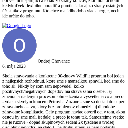
bol veľmi inšpirujúci a to tak zo strany koučov, ktorí boli ochotní
kedykoľvek flexibilne poradiť a pomôcť ako aj zo strany ostatných
účastníkov programu. Kto chce mať dlhodobo viac energie, nech
ide určite do toho.
Ondrej Chovanec
6. mája 2023
Skola stravovania a konkretne 90-dnovy WildFit program bol jeden
z najlepsich rozhodnuti, ktore sme s manzelkou spravili, ked sme do
toho sli. Nikdy by som sam nepovedel, kolko
pozitivnych/negativnych dopadov ma strava sama o sebe. Jej
zmenou a riadenym procesom obmedzenia a vysvetlenia co a preco
- vdaka skvelym koucem Petrovi a Zuzane - sme sa dostali do super
zdravotneho stavu, ktory bez problemov obmedzil aj dlhodobe
zdravotne komplikacie. Cely program naviac otvoril oci v tom, akou
cestou by sme mali ist dalej a preco je tomu tak. Samozrejme vsetko
nie je ruzove - dopad skupinovych sedeni 2x tyzdene a tvrdsej
discipliny nevydrzi na stalo:).. na druhu stranu sa nam podarilo