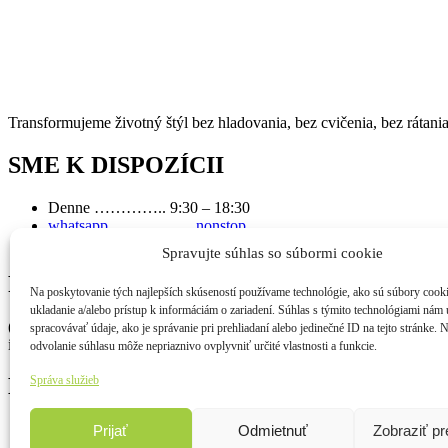
Transformujeme životný štýl bez hladovania, bez cvičenia, bez rátani
SME K DISPOZÍCII
Denne ………….. 9:30 – 18:30
whatsapp …………… nonstop
Spravujte súhlas so súbormi cookie
RÝCHLY KONTAKT
Na poskytovanie tých najlepších skúseností používame technológie, ako sú súbory cook
ukladanie a/alebo prístup k informáciám o zariadení. Súhlas s týmito technológiami nám
(+421) 902 525 286
spracovávať údaje, ako je správanie pri prehliadaní alebo jedinečné ID na tejto stránke. 
info@skolastravovania.sk
odvolanie súhlasu môže nepriaznivo ovplyvniť určité vlastnosti a funkcie.
Správa služieb
Dôležité linky
Ochrana osobných údajov
Prijať
Odmietnuť
Zobraziť p
E-PRIVACY a súbory cookie (EÚ)