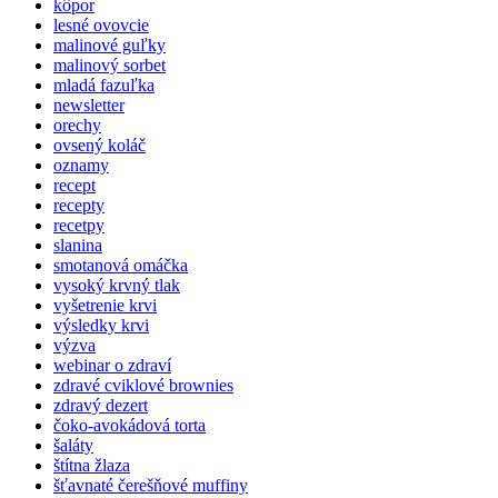
kôpor
lesné ovovcie
malinové guľky
malinový sorbet
mladá fazuľka
newsletter
orechy
ovsený koláč
oznamy
recept
recepty
recetpy
slanina
smotanová omáčka
vysoký krvný tlak
vyšetrenie krvi
výsledky krvi
výzva
webinar o zdraví
zdravé cviklové brownies
zdravý dezert
čoko-avokádová torta
šaláty
štítna žlaza
šťavnaté čerešňové muffiny