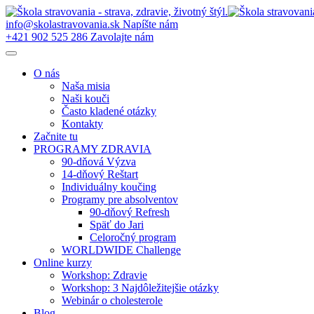
Preskočiť
na
info@skolastravovania.sk
Napíšte nám
obsah
+421 902 525 286
Zavolajte nám
O nás
Naša misia
Naši kouči
Často kladené otázky
Kontakty
Začnite tu
PROGRAMY ZDRAVIA
90-dňová Výzva
14-dňový Reštart
Individuálny koučing
Programy pre absolventov
90-dňový Refresh
Späť do Jari
Celoročný program
WORLDWIDE Challenge
Online kurzy
Workshop: Zdravie
Workshop: 3 Najdôležitejšie otázky
Webinár o cholesterole
Blog