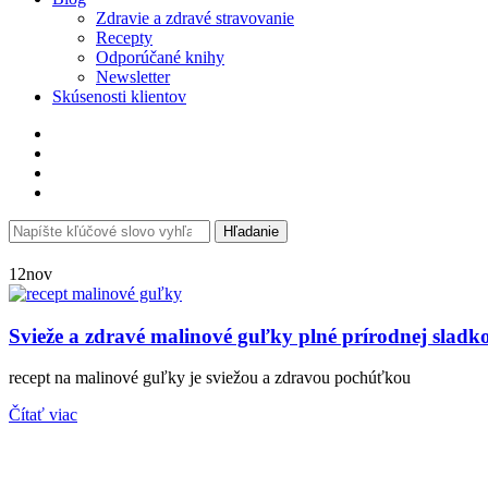
Zdravie a zdravé stravovanie
Recepty
Odporúčané knihy
Newsletter
Skúsenosti klientov
Search
Hľadanie
for:
12
nov
Svieže a zdravé malinové guľky plné prírodnej sladko
recept na malinové guľky je sviežou a zdravou pochúťkou
Čítať viac