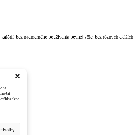
a kalórií, bez nadmerného používania pevnej vôle, bez rôznych ďalších
ie na
 umožní
Nesúhlas alebo
redvoľby