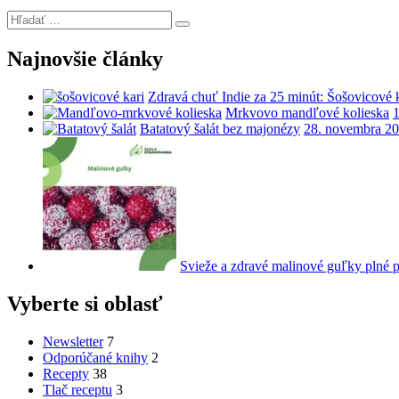
Hľadať:
Hľadanie
Najnovšie články
Zdravá chuť Indie za 25 minút: Šošovicové k
Mrkvovo mandľové kolieska
Batatový šalát bez majonézy
28. novembra 2
Svieže a zdravé malinové guľky plné pr
Vyberte si oblasť
Newsletter
7
Odporúčané knihy
2
Recepty
38
Tlač receptu
3