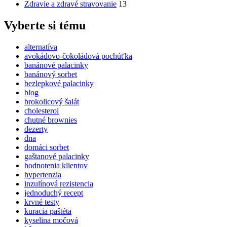
Zdravie a zdravé stravovanie
13
Vyberte si tému
alternatíva
avokádovo-čokoládová pochúťka
banánové palacinky
banánový sorbet
bezlepkové palacinky
blog
brokolicový šalát
cholesterol
chutné brownies
dezerty
dna
domáci sorbet
gaštanové palacinky
hodnotenia klientov
hypertenzia
inzulínová rezistencia
jednoduchý recept
krvné testy
kuracia paštéta
kyselina močová