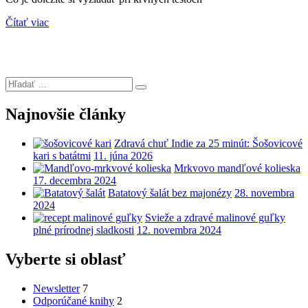
Čítať viac
Hľadať:
Hľadanie
Najnovšie články
Zdravá chuť Indie za 25 minút: Šošovicové
kari s batátmi
11. júna 2026
Mrkvovo mandľové kolieska
17. decembra 2024
Batatový šalát bez majonézy
28. novembra
2024
Svieže a zdravé malinové guľky
plné prírodnej sladkosti
12. novembra 2024
Vyberte si oblasť
Newsletter
7
Odporúčané knihy
2