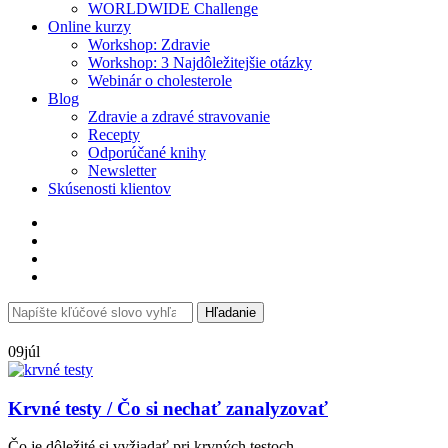
WORLDWIDE Challenge
Online kurzy
Workshop: Zdravie
Workshop: 3 Najdôležitejšie otázky
Webinár o cholesterole
Blog
Zdravie a zdravé stravovanie
Recepty
Odporúčané knihy
Newsletter
Skúsenosti klientov
Search
Hľadanie
for:
09
júl
Krvné testy / Čo si nechať zanalyzovať
Čo je dôležité si vyžiadať pri krvných testoch