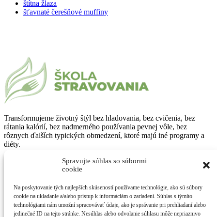
štítna žlaza
šťavnaté čerešňové muffiny
Transformujeme životný štýl bez hladovania, bez cvičenia, bez
rátania kalórií, bez nadmerného používania pevnej vôle, bez
rôznych ďalších typických obmedzení, ktoré majú iné programy a
diéty.
Spravujte súhlas so súbormi
SME K DISPOZÍCII
cookie
Denne ………….. 9:30 – 18:30
Na poskytovanie tých najlepších skúseností používame technológie, ako sú súbory
whatsapp …………… nonstop
cookie na ukladanie a/alebo prístup k informáciám o zariadení. Súhlas s týmito
technológiami nám umožní spracovávať údaje, ako je správanie pri prehliadaní alebo
jedinečné ID na tejto stránke. Nesúhlas alebo odvolanie súhlasu môže nepriaznivo