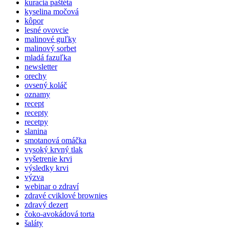
kuracia paštéta
kyselina močová
kôpor
lesné ovovcie
malinové guľky
malinový sorbet
mladá fazuľka
newsletter
orechy
ovsený koláč
oznamy
recept
recepty
recetpy
slanina
smotanová omáčka
vysoký krvný tlak
vyšetrenie krvi
výsledky krvi
výzva
webinar o zdraví
zdravé cviklové brownies
zdravý dezert
čoko-avokádová torta
šaláty