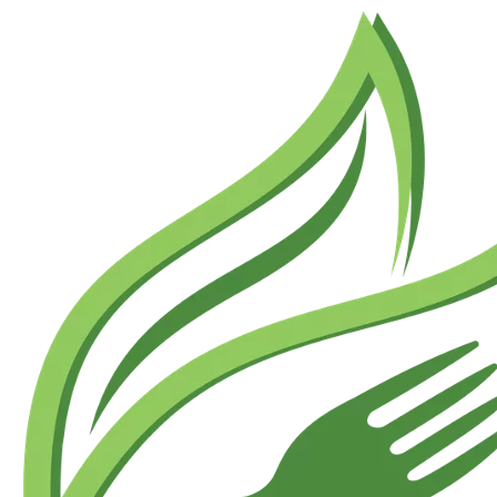
Preskočiť
na
obsah