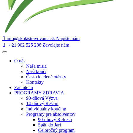
info@skolastravovania.sk
Napíšte nám
+421 902 525 286
Zavolajte nám
O nás
Naša misia
Naši kouči
Často kladené otázky
Kontakty
Začnite tu
PROGRAMY ZDRAVIA
90-dňová Výzva
14-dňový Reštart
Individuálny koučing
Programy pre absolventov
90-dňový Refresh
Späť do Jari
Celoročný program