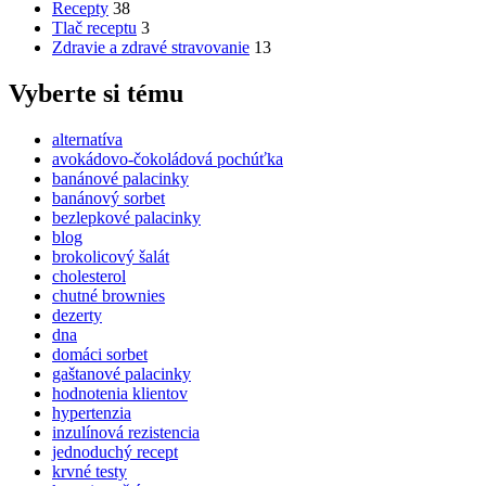
Recepty
38
Tlač receptu
3
Zdravie a zdravé stravovanie
13
Vyberte si tému
alternatíva
avokádovo-čokoládová pochúťka
banánové palacinky
banánový sorbet
bezlepkové palacinky
blog
brokolicový šalát
cholesterol
chutné brownies
dezerty
dna
domáci sorbet
gaštanové palacinky
hodnotenia klientov
hypertenzia
inzulínová rezistencia
jednoduchý recept
krvné testy