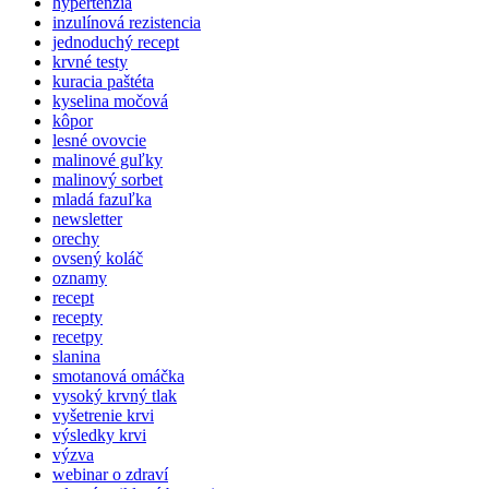
hypertenzia
inzulínová rezistencia
jednoduchý recept
krvné testy
kuracia paštéta
kyselina močová
kôpor
lesné ovovcie
malinové guľky
malinový sorbet
mladá fazuľka
newsletter
orechy
ovsený koláč
oznamy
recept
recepty
recetpy
slanina
smotanová omáčka
vysoký krvný tlak
vyšetrenie krvi
výsledky krvi
výzva
webinar o zdraví