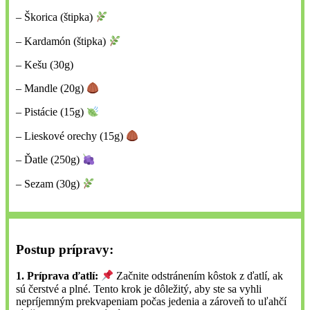
– Škorica (štipka)
– Kardamón (štipka)
– Kešu (30g)
– Mandle (20g)
– Pistácie (15g)
– Lieskové orechy (15g)
– Ďatle (250g)
– Sezam (30g)
Postup prípravy:
1.
Príprava ďatlí:
Začnite odstránením kôstok z ďatlí, ak
sú čerstvé a plné. Tento krok je dôležitý, aby ste sa vyhli
nepríjemným prekvapeniam počas jedenia a zároveň to uľahčí