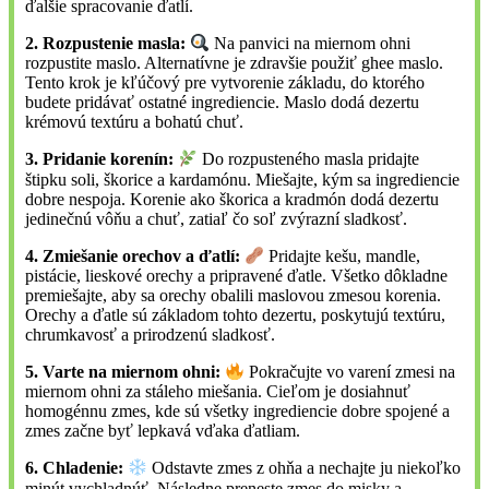
ďalšie spracovanie ďatlí.
2. Rozpustenie masla:
Na panvici na miernom ohni
rozpustite maslo. Alternatívne je zdravšie použiť ghee maslo.
Tento krok je kľúčový pre vytvorenie základu, do ktorého
budete pridávať ostatné ingrediencie. Maslo dodá dezertu
krémovú textúru a bohatú chuť.
3. Pridanie korenín:
Do rozpusteného masla pridajte
štipku soli, škorice a kardamónu. Miešajte, kým sa ingrediencie
dobre nespoja. Korenie ako škorica a kradmón dodá dezertu
jedinečnú vôňu a chuť, zatiaľ čo soľ zvýrazní sladkosť.
4. Zmiešanie orechov a ďatlí:
Pridajte kešu, mandle,
pistácie, lieskové orechy a pripravené ďatle. Všetko dôkladne
premiešajte, aby sa orechy obalili maslovou zmesou korenia.
Orechy a ďatle sú základom tohto dezertu, poskytujú textúru,
chrumkavosť a prirodzenú sladkosť.
5. Varte na miernom ohni:
Pokračujte vo varení zmesi na
miernom ohni za stáleho miešania. Cieľom je dosiahnuť
homogénnu zmes, kde sú všetky ingrediencie dobre spojené a
zmes začne byť lepkavá vďaka ďatliam.
6. Chladenie:
Odstavte zmes z ohňa a nechajte ju niekoľko
minút vychladnúť. Následne preneste zmes do misky a