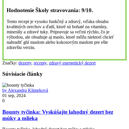
Hodnotenie Školy stravovania: 9/10
.
Tento recept je vysoko funkčný a zdravý, vďaka obsahu
kvalitných orechov a ďatlí, ktoré sú bohaté na vitamíny,
minerály a zdravé tuky. Pripravuje sa veľmi rýchlo, čo je
výhodou, ale obsahuje aj maslo, ktoré môžu niektorí chcieť
nahradiť ghí maslom alebo kokosovým maslom pre ešte
zdravšiu verziu.
Značky:
dezerty
,
recepty
,
zdravý energetický dezert
Súvisiacie články
by Alexandra Klimeková
01 sep, 2024
0
Bounty tyčinka: Vyskúšajte lahodný dezert bez
múky a mlieka