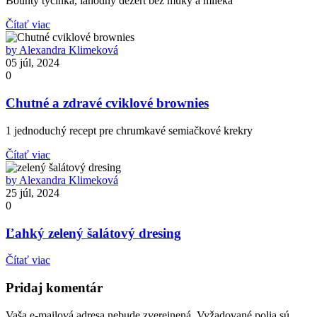
Bounty tyčinka, lahodný dezert bez múky a mlieka
Čítať viac
by Alexandra Klimeková
05 júl, 2024
0
Chutné a zdravé cviklové brownies
1 jednoduchý recept pre chrumkavé semiačkové krekry
Čítať viac
by Alexandra Klimeková
25 júl, 2024
0
Ľahký zelený šalátový dresing
Čítať viac
Pridaj komentár
Vaša e-mailová adresa nebude zverejnená.
Vyžadované polia sú