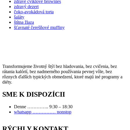
zdravé cviklové brownies
zdravý dezert
čoko-avokádová torta
šaláty
štítna žlaza
šťavnaté čerešňové muffiny
Transformujeme životný štýl bez hladovania, bez cvičenia, bez
rátania kalórií, bez nadmerného používania pevnej vôle, bez
rôznych ďalších typických obmedzení, ktoré majú iné programy a
diéty.
SME K DISPOZÍCII
Denne ………….. 9:30 – 18:30
whatsapp …………… nonstop
RÝCHLY KONTAKT