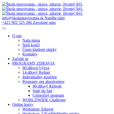
Preskočiť
na
obsah
info@skolastravovania.sk
Napíšte nám
+421 902 525 286
Zavolajte nám
O nás
Naša misia
Naši kouči
Často kladené otázky
Kontakty
Začnite tu
PROGRAMY ZDRAVIA
90-dňová Výzva
14-dňový Reštart
Individuálny koučing
Programy pre absolventov
90-dňový Refresh
Späť do Jari
Celoročný program
WORLDWIDE Challenge
Online kurzy
Workshop: Zdravie
Workshop: 3 Najdôležitejšie otázky