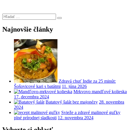
Hľadať:
Hľadanie
Najnovšie články
Zdravá chuť Indie za 25 minút:
Šošovicové kari s batátmi
11. júna 2026
Mrkvovo mandľové kolieska
17. decembra 2024
Batatový šalát bez majonézy
28. novembra
2024
Svieže a zdravé malinové guľky
plné prírodnej sladkosti
12. novembra 2024
Vyberte si oblasť