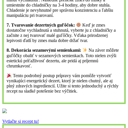
umiestnite do chladničky na 3-4 hodiny, aby dobre stuhla.
Chladenie je nevyhnutné pre správnu konzistenciu a ľahšiu
manipuláciu pri tvarovaní.
7. Tvarovanie dezertných guľôčok:
Keď je zmes
dostatočne vychladnutá a stuhnutá, vyberte ju z chladničky a
začnite z nej tvarovať malé guľôčky. Vďaka prirodzenej
lepivosti ďatlí by zmes mala dobre držať tvar.
8. Dekorácia sezamovými semienkami:
Na záver môžete
guľôčky obaliť v sezamových semienkach. Toto nielen zvýši
estetickú príťažlivosť dezertu, ale pridá aj príjemnú
chrumkavosť.
Tento podrobný postup prípravy vám pomôže vytvoriť
vynikajúci energetický dezert, ktorý je nielen chutný, ale aj
plný zdravých ingrediencií. Užite si tento jednoduchý a rýchly
recept na sladké potešenie bez výčitiek.
Vytlačte si recept tu!