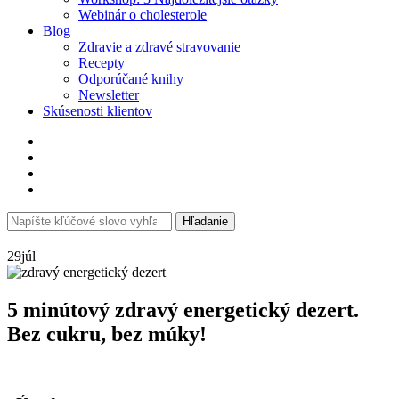
Webinár o cholesterole
Blog
Zdravie a zdravé stravovanie
Recepty
Odporúčané knihy
Newsletter
Skúsenosti klientov
Search
Hľadanie
for:
29
júl
5 minútový zdravý energetický dezert.
Bez cukru, bez múky!