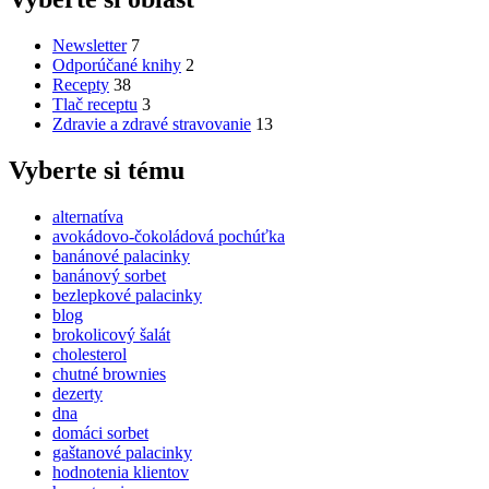
Newsletter
7
Odporúčané knihy
2
Recepty
38
Tlač receptu
3
Zdravie a zdravé stravovanie
13
Vyberte si tému
alternatíva
avokádovo-čokoládová pochúťka
banánové palacinky
banánový sorbet
bezlepkové palacinky
blog
brokolicový šalát
cholesterol
chutné brownies
dezerty
dna
domáci sorbet
gaštanové palacinky
hodnotenia klientov