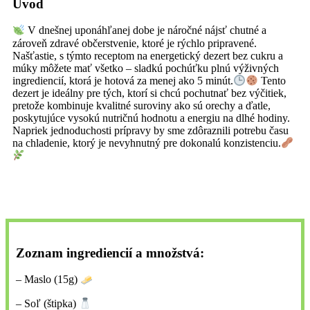
Úvod
V dnešnej uponáhľanej dobe je náročné nájsť chutné a
zároveň zdravé občerstvenie, ktoré je rýchlo pripravené.
Našťastie, s týmto receptom na energetický dezert bez cukru a
múky môžete mať všetko – sladkú pochúťku plnú výživných
ingrediencií, ktorá je hotová za menej ako 5 minút.
Tento
dezert je ideálny pre tých, ktorí si chcú pochutnať bez výčitiek,
pretože kombinuje kvalitné suroviny ako sú orechy a ďatle,
poskytujúce vysokú nutričnú hodnotu a energiu na dlhé hodiny.
Napriek jednoduchosti prípravy by sme zdôraznili potrebu času
na chladenie, ktorý je nevyhnutný pre dokonalú konzistenciu.
Zoznam ingrediencií a množstvá:
– Maslo (15g)
– Soľ (štipka)